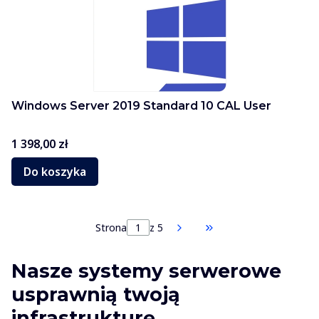
Windows Server 2019 Standard 10 CAL User
Cena
1 398,00 zł
Do koszyka
Strona
z 5
Przejdź do ostatnie
Nasze systemy serwerowe
usprawnią twoją
infrastrukturę