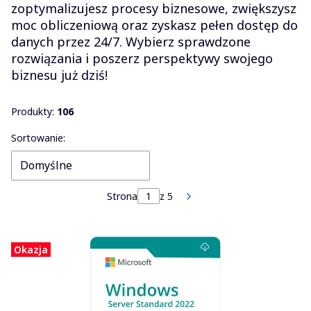
zoptymalizujesz procesy biznesowe, zwiększysz
moc obliczeniową oraz zyskasz pełen dostęp do
danych przez 24/7. Wybierz sprawdzone
rozwiązania i poszerz perspektywy swojego
biznesu już dziś!
Produkty:
106
Lista produktów
Sortowanie:
Domyślne
Strona
z 5
Następne produkty
Okazja