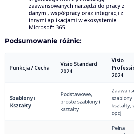
zaawansowanych narzędzi do pracy z
danymi, współpracy oraz integracji z
innymi aplikacjami w ekosystemie
Microsoft 365.
Podsumowanie różnic:
Visio
Visio Standard
Funkcja / Cecha
Professi
2024
2024
Zaawans
Podstawowe,
Szablony i
szablony 
proste szablony i
Kształty
kształty, 
kształty
opcji
Pełna