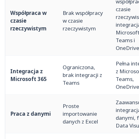
współpra
czasie
Współpraca w
Brak współpracy
rzeczywi
czasie
w czasie
integracj
rzeczywistym
rzeczywistym
Microsof
Teams i
OneDriv
Pełna int
Ograniczona,
Integracja z
z Microso
brak integracji z
Microsoft 365
Teams,
Teams
OneDriv
Zaawans
Proste
integracj
Praca z danymi
importowanie
danymi, 
danych z Excel
Data Visu