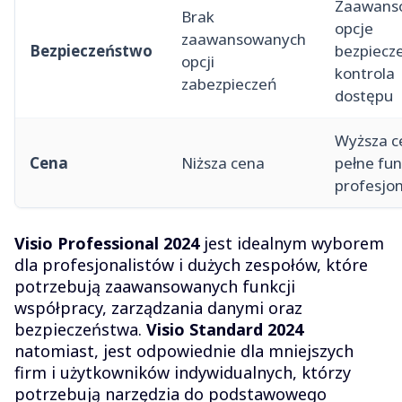
Zaawans
Brak
opcje
zaawansowanych
Bezpieczeństwo
bezpiecz
opcji
kontrola
zabezpieczeń
dostępu
Wyższa c
Cena
Niższa cena
pełne fun
profesjo
Visio Professional 2024
jest idealnym wyborem
dla profesjonalistów i dużych zespołów, które
potrzebują zaawansowanych funkcji
współpracy, zarządzania danymi oraz
bezpieczeństwa.
Visio Standard 2024
natomiast, jest odpowiednie dla mniejszych
firm i użytkowników indywidualnych, którzy
potrzebują narzędzia do podstawowego