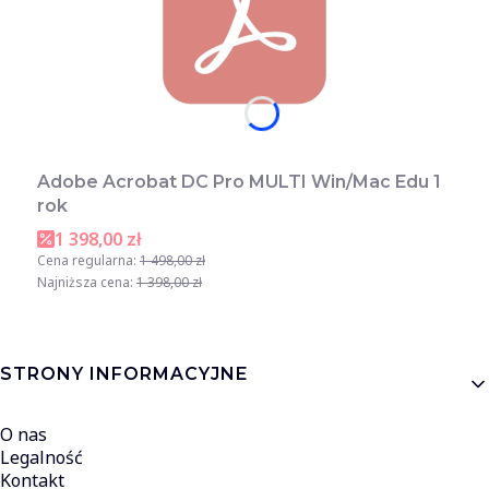
Adobe Acrobat DC Pro MULTI Win/Mac Edu 1
rok
1 398,00 zł
Cena regularna:
1 498,00 zł
Najniższa cena:
1 398,00 zł
Linki w stopce
STRONY INFORMACYJNE
O nas
Legalność
Kontakt