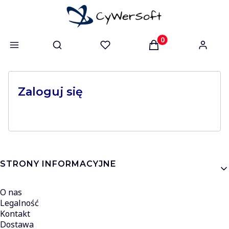
Otwórz wyszukiwarkę
Produkty w koszyk
Zaloguj się
Linki w stopce
STRONY INFORMACYJNE
O nas
Legalność
Kontakt
Dostawa