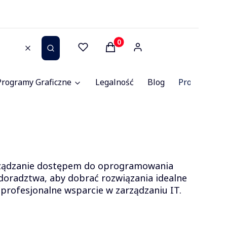
Produkty w koszyku: 0. Zob
Wyczyść
Szukaj
Programy Graficzne
Legalność
Blog
Promocje
arządzanie dostępem do oprogramowania
doradztwa, aby dobrać rozwiązania idealne
 profesjonalne wsparcie w zarządzaniu IT.