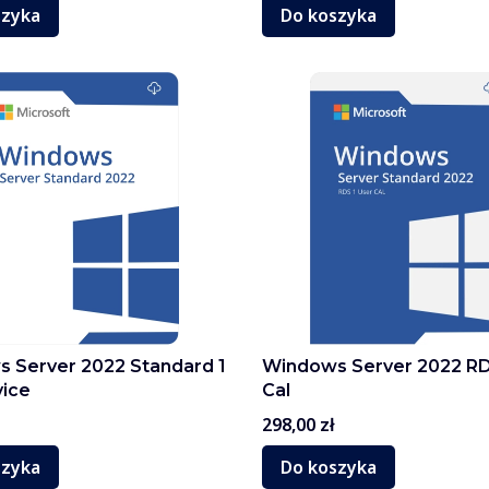
szyka
Do koszyka
 Server 2022 Standard 1
Windows Server 2022 RD
ice
Cal
Cena
298,00 zł
szyka
Do koszyka