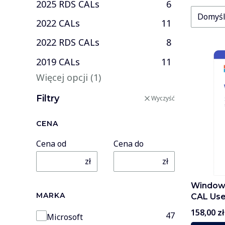
2025 RDS CALs
6
Domyś
2022 CALs
11
2022 RDS CALs
8
2019 CALs
11
Więcej opcji (1)
Filtry
Wyczyść
CENA
Cena od
Cena do
zł
zł
Windows
MARKA
CAL Use
Cena
158,00 zł
Marka
47
Microsoft