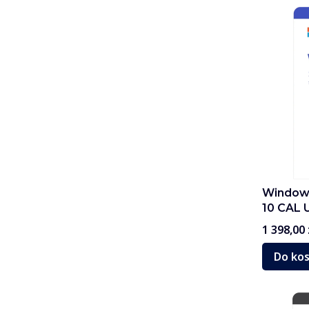
Windows
10 CAL 
Cena
1 398,00 
Do ko