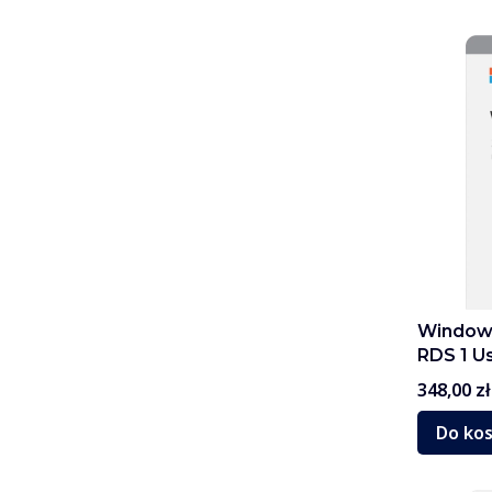
Windows
RDS 1 U
Cena
348,00 zł
Do ko