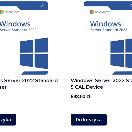
 Server 2022 Standard
Windows Server 2022 St
ser
5 CAL Device
Cena
848,00 zł
szyka
Do koszyka