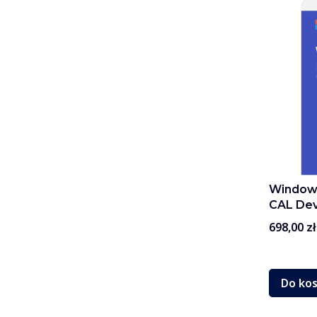
Windows
CAL Dev
Cena
698,00 zł
Do ko