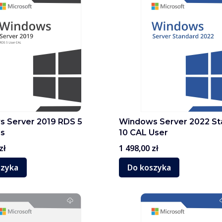
 Server 2019 RDS 5
Windows Server 2022 St
ls
10 CAL User
Cena
zł
1 498,00 zł
szyka
Do koszyka