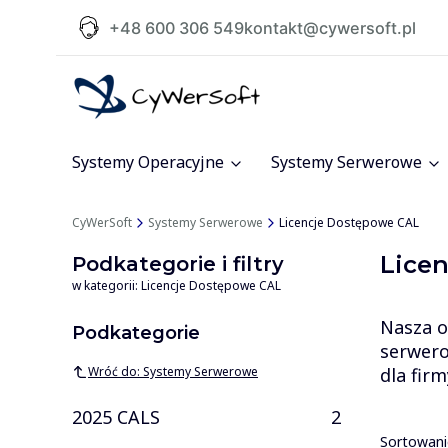
+48 600 306 549
kontakt@cywersoft.pl
Systemy Operacyjne
Systemy Serwerowe
CyWerSoft
Systemy Serwerowe
Licencje Dostępowe CAL
Lice
Podkategorie i filtry
w kategorii: Licencje Dostępowe CAL
Nasza o
Podkategorie
serwero
Wróć do: Systemy Serwerowe
dla fir
2025 CALS
2
Lista
Sortowani