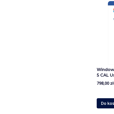
Windows
5 CAL U
Cena
798,00 zł
Do ko