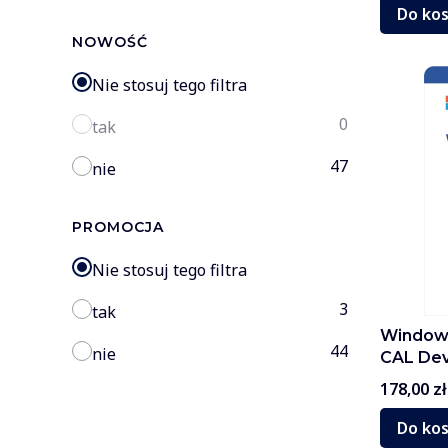
Do ko
NOWOŚĆ
Nie stosuj tego filtra
0
tak
47
nie
PROMOCJA
Nie stosuj tego filtra
3
tak
Windows
44
nie
CAL Dev
Cena
178,00 zł
Do ko