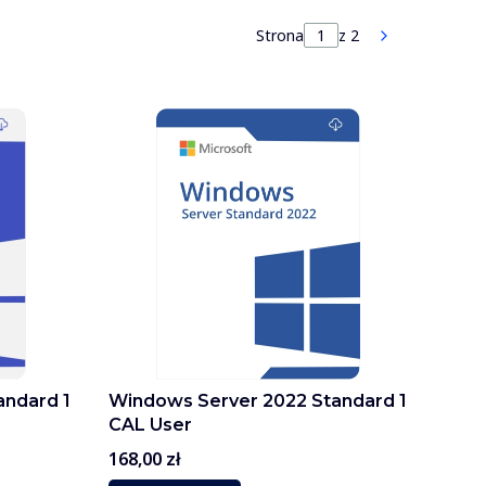
Strona
z 2
Następne p
andard 1
Windows Server 2022 Standard 1
CAL User
Cena
168,00 zł