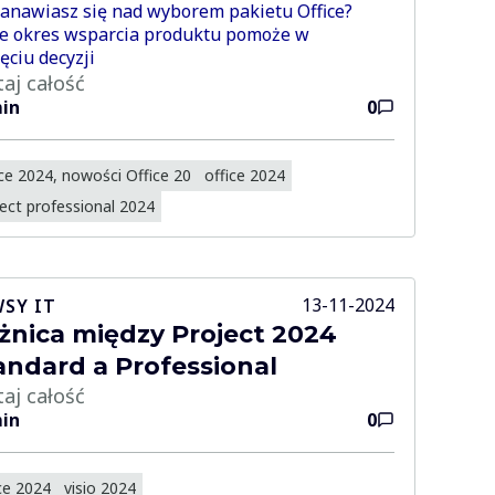
anawiasz się nad wyborem pakietu Office?
e okres wsparcia produktu pomoże w
ęciu decyzji
taj całość
in
0
ce 2024, nowości Office 20
office 2024
ect professional 2024
13-11-2024
SY IT
żnica między Project 2024
andard a Professional
taj całość
in
0
ce 2024
visio 2024