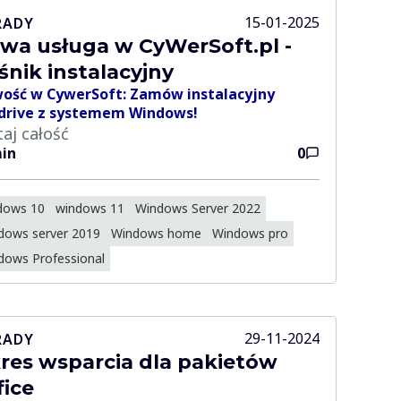
15-01-2025
RADY
wa usługa w CyWerSoft.pl -
śnik instalacyjny
ość w CywerSoft: Zamów instalacyjny
drive z systemem Windows!
taj całość
in
0
dows 10
windows 11
Windows Server 2022
dows server 2019
Windows home
Windows pro
dows Professional
29-11-2024
RADY
res wsparcia dla pakietów
fice