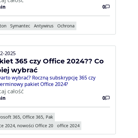
in
0
ton
Symantec
Antywirus
Ochrona
02-2025
kiet 365 czy Office 2024?? Co
piej wybrać
arto wybrać? Roczną subskrypcję 365 czy
erminowy pakiet Office 2024?
taj całość
in
0
osoft 365, Office 365, Pak
ce 2024, nowości Office 20
office 2024