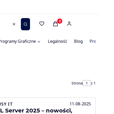
Produkty w koszyku: 0. Zob
Wyczyść
Szukaj
Programy Graficzne
Legalność
Blog
Promocje
Strona
z 1
11-08-2025
SY IT
L Server 2025 – nowości,