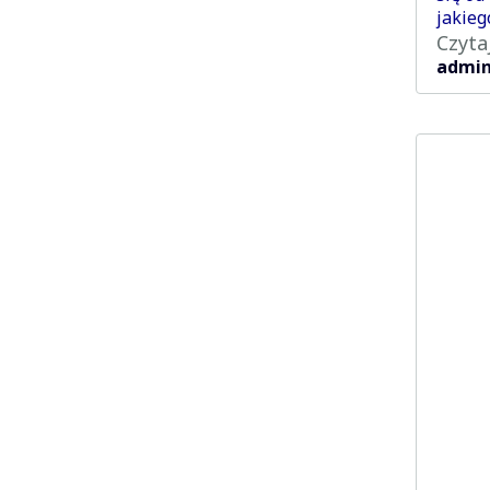
jakieg
Czyta
admi