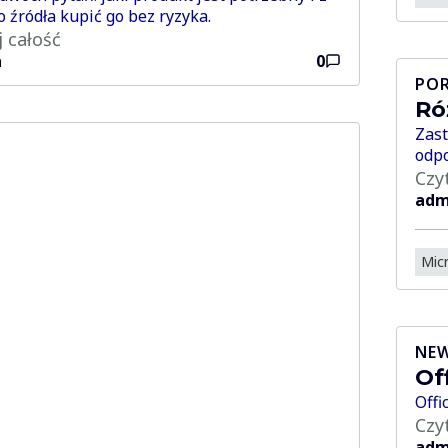
o źródła kupić go bez ryzyka.
j całość
n
0
PO
Ró
Zast
odpo
Czy
adm
Micr
NEW
Of
Offi
Czy
adm