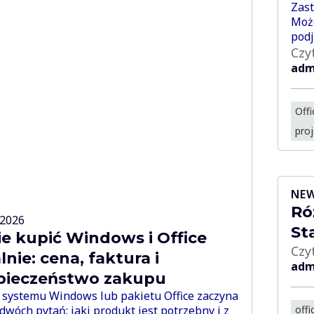
Zast
Moż
podj
Czy
adm
Offi
proj
NEW
Ró
-2026
St
ie kupić Windows i Office
Czy
lnie: cena, faktura i
adm
pieczeństwo zakupu
systemu Windows lub pakietu Office zaczyna
 dwóch pytań: jaki produkt jest potrzebny i z
offi