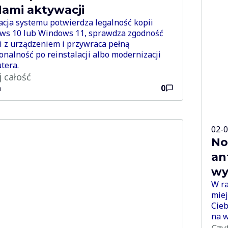
dami aktywacji
cja systemu potwierdza legalność kopii
ws 10 lub Windows 11, sprawdza zgodność
ji z urządzeniem i przywraca pełną
onalność po reinstalacji albo modernizacji
tera.
j całość
n
0
02-
No
an
wy
W ra
miej
Cieb
na 
Czy