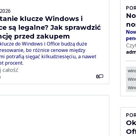
PO
-2026
No
 tanie klucze Windows i
no
ce są legalne? Jak sprawdzić
Now
encję przed zakupem
pen
klucze do Windows i Office budzą duże
Czy
resowanie, bo różnice cenowe między
adm
mi potrafią sięgać kilkudziesięciu, a nawet
et procent.
j całość
win
n
0
Win
Win
PO
Ok
Of