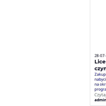
28-07
Lice
czym
Zakup 
nabyc
na okr
progr
Czyta
admi