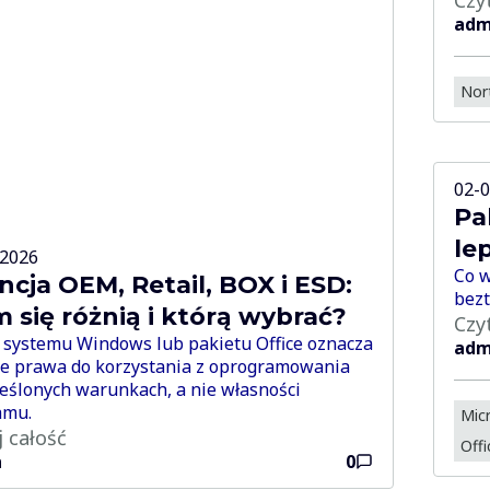
adm
Nor
02-
Pa
le
-2026
Co w
ncja OEM, Retail, BOX i ESD:
bezt
 się różnią i którą wybrać?
Czy
systemu Windows lub pakietu Office oznacza
adm
ie prawa do korzystania z oprogramowania
eślonych warunkach, a nie własności
amu.
Micr
j całość
Offi
n
0