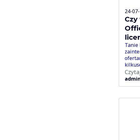
24-07
Czy
Offi
lic
Tanie 
zainte
oferta
kilkus
Czyta
admi