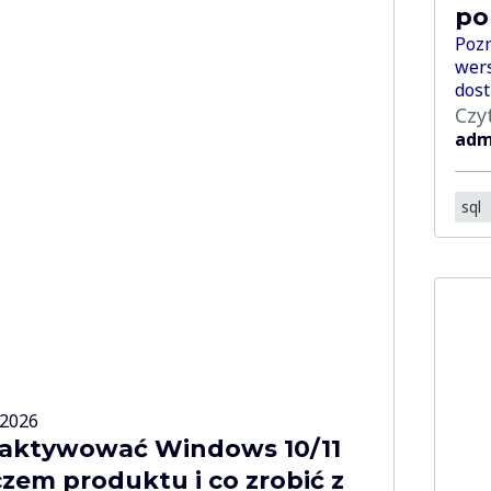
po
Pozn
wers
dost
Czy
adm
sql
-2026
 aktywować Windows 10/11
zem produktu i co zrobić z