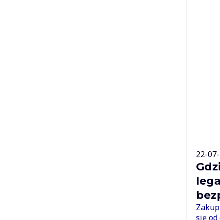
22-07
Gdz
lega
bez
Zakup 
się od