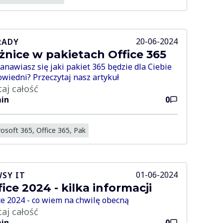
20-06-2024
RADY
żnice w pakietach Office 365
anawiasz się jaki pakiet 365 będzie dla Ciebie
wiedni? Przeczytaj nasz artykuł
taj całość
in
0
osoft 365, Office 365, Pak
01-06-2024
SY IT
fice 2024 - kilka informacji
ce 2024 - co wiem na chwilę obecną
taj całość
in
0