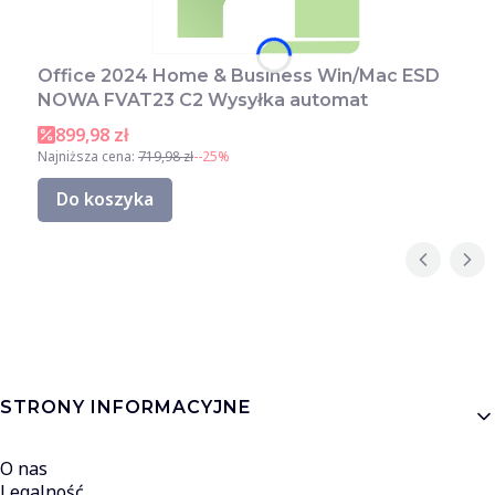
Office 2024 Home & Business Win/Mac ESD
NOWA FVAT23 C2 Wysyłka automat
899,98 zł
Najniższa cena:
719,98 zł
--25%
Do koszyka
Linki w stopce
STRONY INFORMACYJNE
O nas
Legalność