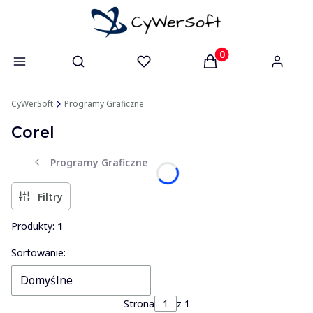
Otwórz wyszukiwarkę
Produkty w koszyk
CyWerSoft
Programy Graficzne
Corel
Programy Graficzne
Filtry
Produkty:
1
Lista produktów
Sortowanie:
Domyślne
Strona
z 1