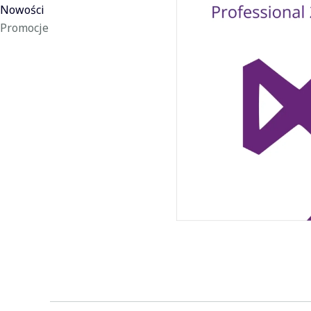
Nowości
Promocje
Koniec menu