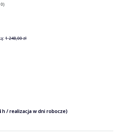
 0)
ą:
1 248,00 zł
 h / realizacja w dni robocze)