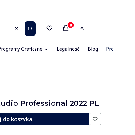
Produkty w koszyku: 0. Zob
Wyczyść
Szukaj
Programy Graficzne
Legalność
Blog
Promocje
tudio Professional 2022 PL
j do koszyka