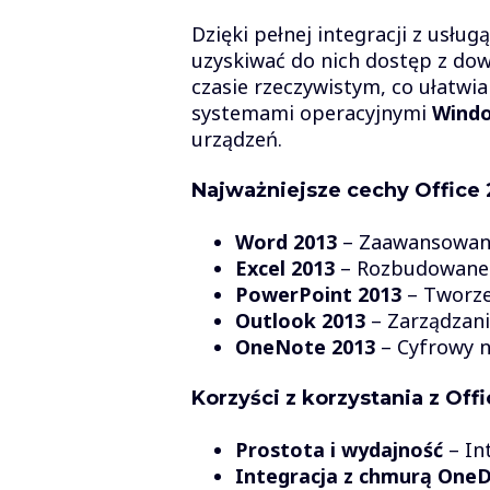
Dzięki pełnej integracji z usług
uzyskiwać do nich dostęp z do
czasie rzeczywistym, co ułatwi
systemami operacyjnymi
Windo
urządzeń.
Najważniejsze cechy Office 
Word 2013
– Zaawansowane
Excel 2013
– Rozbudowane m
PowerPoint 2013
– Tworzen
Outlook 2013
– Zarządzani
OneNote 2013
– Cyfrowy n
Korzyści z korzystania z Offi
Prostota i wydajność
– In
Integracja z chmurą OneD