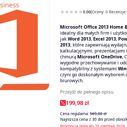
0.00
(Oceny: 0 Recenzje:
Microsoft Office 2013 Home &
idealny dla małych firm i użyt
jak
Word 2013
,
Excel 2013
,
Pow
2013
, które zapewniają wydaj
kalkulacyjnymi, prezentacjami i 
chmurą
Microsoft OneDrive
, 
wygodne przechowywanie i udos
kompatybilny z systemami
Win
czyni go doskonałym wyborem dl
biurowych.
Przejdź do pełnego opisu
199,98 zł
Cena regularna:
569,00 zł
Najniższa cena z 30 dni przed obniżk
Promocja trwa do 31 sierpnia 2026