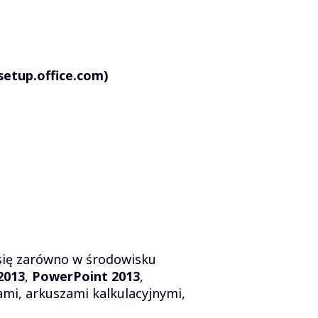
setup.office.com)
się zarówno w środowisku
2013
,
PowerPoint 2013
,
ami, arkuszami kalkulacyjnymi,