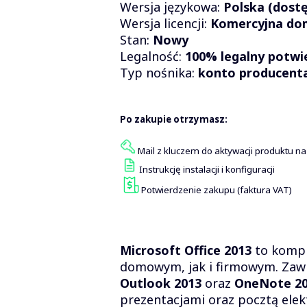
Wersja językowa:
Polska (dostę
Wersja licencji:
Komercyjna dom
Stan:
Nowy
Legalność:
100% legalny potwi
Typ nośnika:
konto producenta 
Po zakupie otrzymasz:
Mail z kluczem do aktywacji produktu na
Instrukcję instalacji i konfiguracji
Potwierdzenie zakupu (faktura VAT)
Microsoft Office 2013
to kompl
domowym, jak i firmowym. Zawi
Outlook 2013
oraz
OneNote 2
prezentacjami oraz pocztą elekt