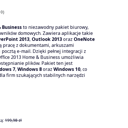
 0)
 Business
to niezawodny pakiet biurowy,
kowników domowych. Zawiera aplikacje takie
erPoint 2013
,
Outlook 2013
oraz
OneNote
ną pracę z dokumentami, arkuszami
pocztą e-mail. Dzięki pełnej integracji z
Office 2013 Home & Business umożliwia
tępnianie plików. Pakiet ten jest
dows 7
,
Windows 8
oraz
Windows 10
, co
a firm szukających stabilnych narzędzi
ą:
199,98 zł