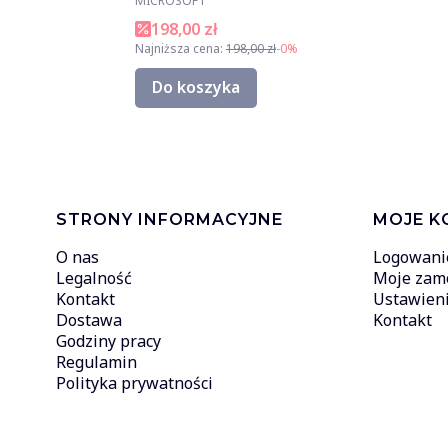
MICROSOFT
198,00 zł
Najniższa cena:
198,00 zł
-0%
Do koszyka
Linki w stopce
STRONY INFORMACYJNE
MOJE K
O nas
Logowani
Legalność
Moje zam
Kontakt
Ustawieni
Dostawa
Kontakt
Godziny pracy
Regulamin
Polityka prywatności