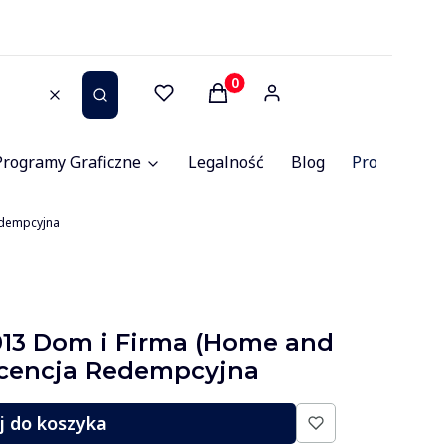
Produkty w koszyku: 0. Zob
Wyczyść
Szukaj
Programy Graficzne
Legalność
Blog
Promocje
edempcyjna
2013 Dom i Firma (Home and
icencja Redempcyjna
j do koszyka