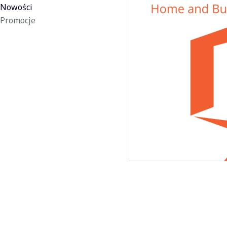
Nowości
Promocje
Koniec menu