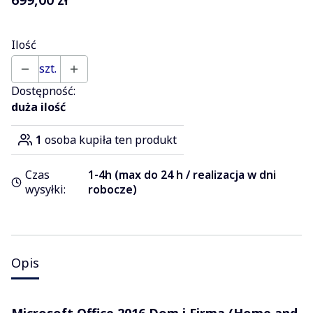
Ilość
szt.
Dostępność:
duża ilość
1
osoba kupiła ten produkt
Czas
1-4h (max do 24 h / realizacja w dni
wysyłki:
robocze)
Opis
Microsoft Office 2016 Dom i Firma (Home and