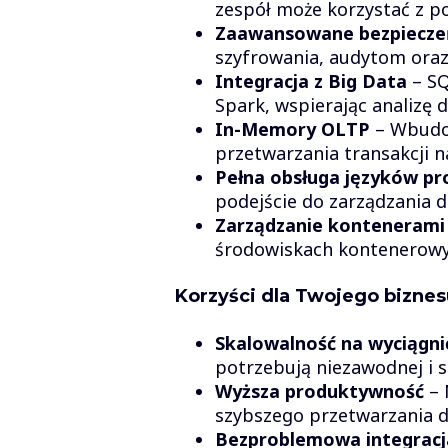
zespół może korzystać z p
Zaawansowane bezpiecz
szyfrowania, audytom oraz
Integracja z Big Data
– SQ
Spark, wspierając analizę 
In-Memory OLTP
– Wbudow
przetwarzania transakcji n
Pełna obsługa języków p
podejście do zarządzania da
Zarządzanie kontenerami
środowiskach kontenerowyc
Korzyści dla Twojego biznes
Skalowalność na wyciągnię
potrzebują niezawodnej i 
Wyższa produktywność
– 
szybszego przetwarzania da
Bezproblemowa integracj