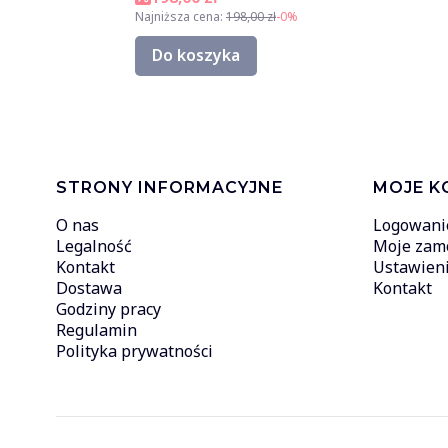
Najniższa cena:
198,00 zł
-0%
Do koszyka
Linki w stopce
STRONY INFORMACYJNE
MOJE K
O nas
Logowani
Legalność
Moje zam
Kontakt
Ustawieni
Dostawa
Kontakt
Godziny pracy
Regulamin
Polityka prywatności