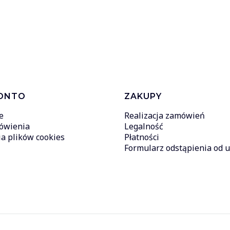
ONTO
ZAKUPY
e
Realizacja zamówień
ówienia
Legalność
a plików cookies
Płatności
Formularz odstąpienia od
Sklep internetowy
Shoper Premium