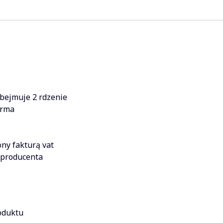
obejmuje 2 rdzenie
irma
ny fakturą vat
 producenta
roduktu