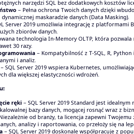
otężnych narzędzi SQL bez dodatkowych kosztów lic
eństwo
– Pełna ochrona Twoich danych dzięki wb
 dynamicznej maskaradzie danych (Data Masking).
L Server 2019 umożliwia integrację z platformami B
dużych zbiorów danych.
ana technologia In-Memory OLTP, która pozwala n
awet 30 razy.
rogramowania
– Kompatybilność z T-SQL, R, Python i
nymi i analiz.
– SQL Server 2019 wspiera Kubernetes, umożliwiaj
h dla większej elastyczności wdrożeń.
u:
cie ręki
– SQL Server 2019 Standard jest idealnym r
skalowalnej bazy danych, mogącej rosnąć wraz z biz
Niezależnie od branży, ta licencja zapewni Twojemu
nych, analizy i raportowania, co przełoży się na le
a
– SQL Server 2019 doskonale współpracuje z popu