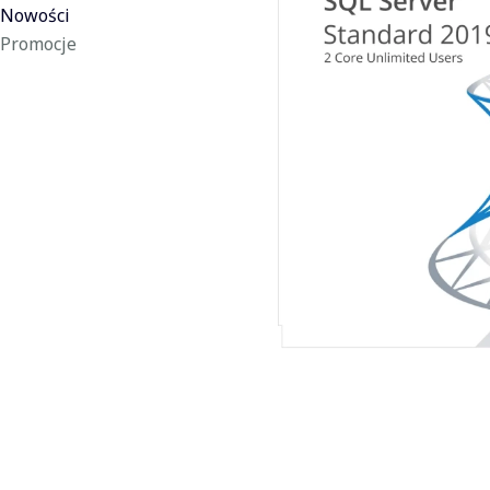
Nowości
Promocje
Koniec menu