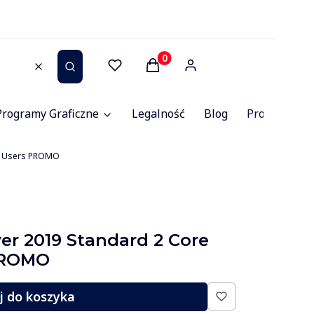
Produkty w koszyku: 0. Zob
Wyczyść
Szukaj
Programy Graficzne
Legalność
Blog
Promocje
ed Users PROMO
er 2019 Standard 2 Core
PROMO
j do koszyka