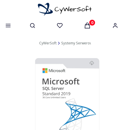
Otwórz wyszukiwarkę
Produkty w koszyk
CyWerSoft
Systemy Serwerowe
SQL Server
SQL 