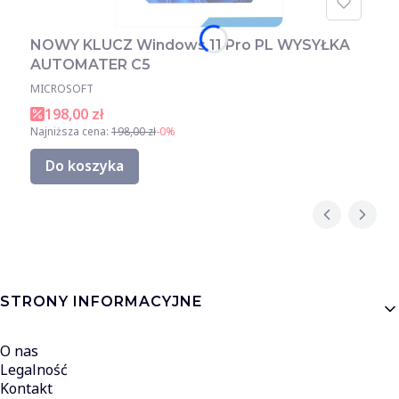
NOWY KLUCZ Windows 11 Pro PL WYSYŁKA
AUTOMATER C5
MICROSOFT
198,00 zł
Najniższa cena:
198,00 zł
-0%
Do koszyka
Linki w stopce
STRONY INFORMACYJNE
O nas
Legalność
Kontakt