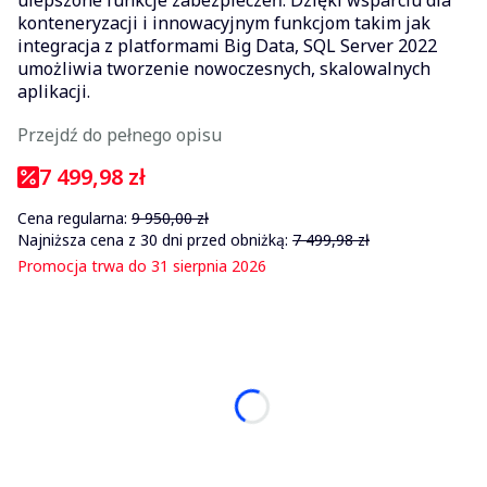
konteneryzacji i innowacyjnym funkcjom takim jak
integracja z platformami Big Data, SQL Server 2022
umożliwia tworzenie nowoczesnych, skalowalnych
aplikacji.
Przejdź do pełnego opisu
7 499,98 zł
Cena regularna:
9 950,00 zł
Najniższa cena z 30 dni przed obniżką:
7 499,98 zł
Promocja trwa do 31 sierpnia 2026
Wybierz wariant produktu:
Poszczególne warianty mogą różnić się ceną
*
User/Device CAL
Wybierz