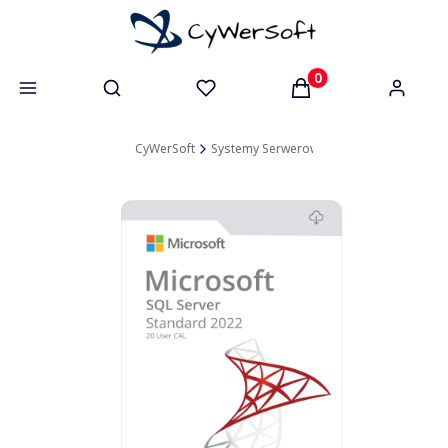
Otwórz wyszukiwarkę
Produkty w koszyk
CyWerSoft
Systemy Serwerowe
SQL Server
SQL 