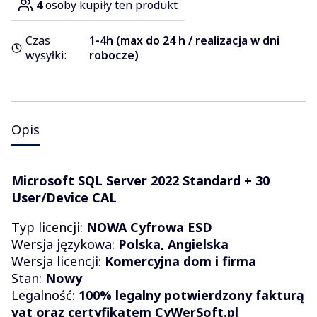
4
osoby kupiły ten produkt
Czas
1-4h (max do 24 h / realizacja w dni
wysyłki:
robocze)
Opis
Microsoft SQL Server 2022 Standard + 30
User/Device CAL
Typ licencji:
NOWA
Cyfrowa ESD
Wersja językowa:
Polska, Angielska
Wersja licencji:
Komercyjna dom i firma
Stan:
Nowy
Legalność:
100% legalny potwierdzony fakturą
vat oraz certyfikatem CyWerSoft.pl