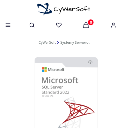
Otwórz wyszukiwarkę
Produkty w koszyk
CyWerSoft
Systemy Serwerowe
SQL Server
SQL 