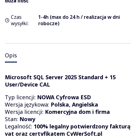
duża ilość
Czas
1-4h (max do 24 h / realizacja w dni
wysyłki:
robocze)
Opis
Microsoft SQL Server 2025 Standard + 15
User/Device CAL
Typ licencji:
NOWA
Cyfrowa ESD
Wersja językowa:
Polska,
Angielska
Wersja licencji:
Komercyjna dom i firma
Stan:
Nowy
Legalność:
100% legalny potwierdzony fakturą
vat oraz certyfikatem CyWerSoft.pl