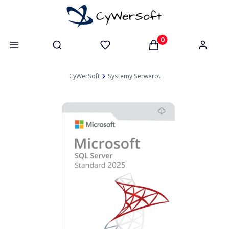
Otwórz wyszukiwarkę
Produkty w koszyk
CyWerSoft
Systemy Serwerowe
SQL Server
SQL 