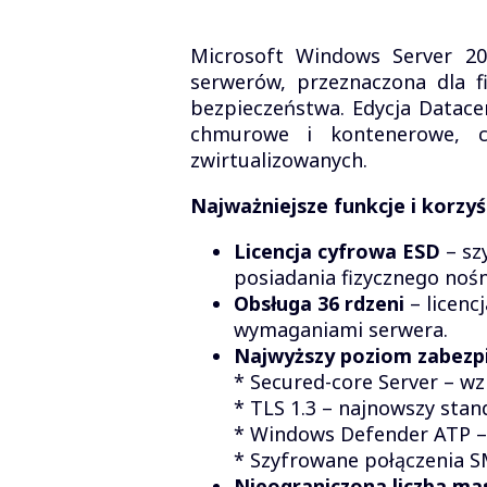
Microsoft Windows Server 20
serwerów, przeznaczona dla f
bezpieczeństwa. Edycja Datace
chmurowe i kontenerowe, co
zwirtualizowanych.
Najważniejsze funkcje i korzyś
Licencja cyfrowa ESD
– sz
posiadania fizycznego nośn
Obsługa 36 rdzeni
– licenc
wymaganiami serwera.
Najwyższy poziom zabezp
* Secured-core Server – 
* TLS 1.3 – najnowszy sta
* Windows Defender ATP –
* Szyfrowane połączenia S
Nieograniczona liczba ma