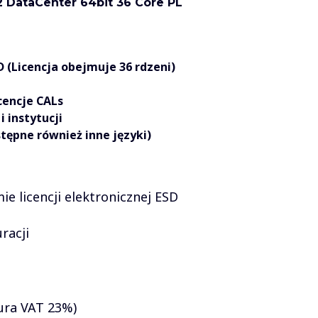
 DataCenter 64bit 36 Core PL
 (Licencja obejmuje 36 rdzeni)
encje CALs
i instytucji
tępne również inne języki)
e licencji elektronicznej ESD
uracji
ura VAT 23%)