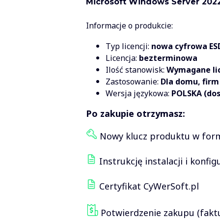
Microsoft Windows Server 2022
Informacje o produkcie:
Typ licencji:
nowa cyfrowa ESD
Licencja:
bezterminowa
Ilość stanowisk:
Wymagane lic
Zastosowanie:
Dla domu, firm 
Wersja językowa:
POLSKA (dos
Po zakupie otrzymasz:
Nowy klucz produktu w formi
Instrukcję instalacji i konfig
Certyfikat CyWerSoft.pl
Potwierdzenie zakupu (fakt