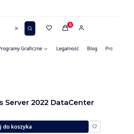
Produkty w koszyku: 0. Zob
Wyczyść
Szukaj
Programy Graficzne
Legalność
Blog
Promocje
 Server 2022 DataCenter
j do koszyka