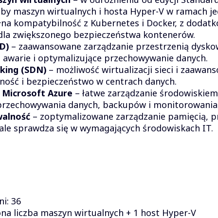
by maszyn wirtualnych i hosta Hyper-V w ramach jedn
na kompatybilność z Kubernetes i Docker, z dodatk
 dla zwiększonego bezpieczeństwa kontenerów.
D)
– zaawansowane zarządzanie przestrzenią dysko
 awarie i optymalizujące przechowywanie danych.
king (SDN)
– możliwość wirtualizacji sieci i zaawa
ność i bezpieczeństwo w centrach danych.
 Microsoft Azure
– łatwe zarządzanie środowiskie
przechowywania danych, backupów i monitorowania
walność
– zoptymalizowane zarządzanie pamięcią, pr
ale sprawdza się w wymagających środowiskach IT.
i: 36
ona liczba maszyn wirtualnych + 1 host Hyper-V