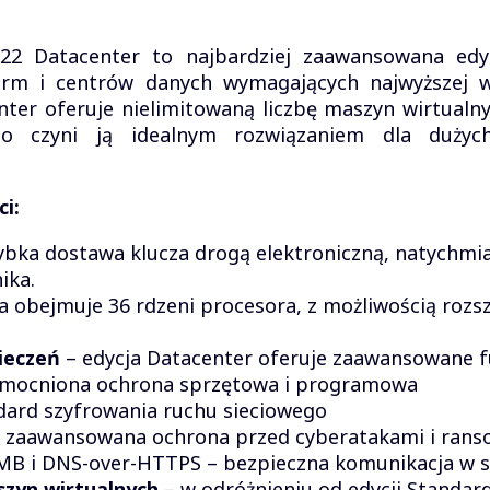
22 Datacenter to najbardziej zaawansowana edy
irm i centrów danych wymagających najwyższej w
nter oferuje nielimitowaną liczbę maszyn wirtual
 czyni ją idealnym rozwiązaniem dla dużych
ci:
ybka dostawa klucza drogą elektroniczną, natychmi
ika.
ja obejmuje 36 rdzeni procesora, z możliwością rozs
ieczeń
– edycja Datacenter oferuje zaawansowane f
wzmocniona ochrona sprzętowa i programowa
ndard szyfrowania ruchu sieciowego
 zaawansowana ochrona przed cyberatakami i ran
MB i DNS-over-HTTPS – bezpieczna komunikacja w s
szyn wirtualnych
– w odróżnieniu od edycji Standar