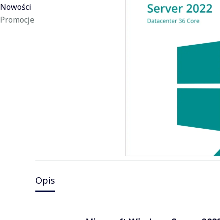
Nowości
Promocje
Koniec menu
Opis