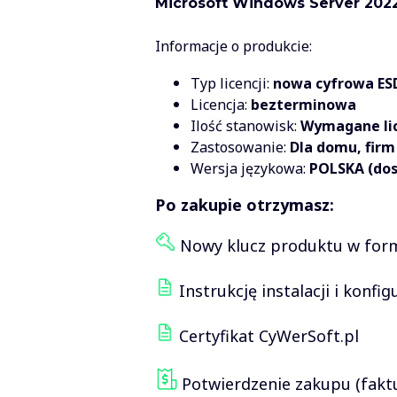
Microsoft Windows Server 2022
Informacje o produkcie:
Typ licencji:
nowa cyfrowa ESD
Licencja:
bezterminowa
Ilość stanowisk:
Wymagane lic
Zastosowanie:
Dla domu, firm 
Wersja językowa:
POLSKA (dos
Po zakupie otrzymasz:
Nowy klucz produktu w formi
Instrukcję instalacji i konfig
Certyfikat CyWerSoft.pl
Potwierdzenie zakupu (fakt