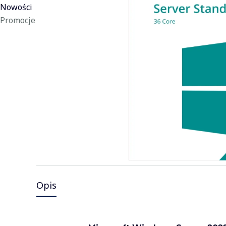
Nowości
Promocje
Koniec menu
Opis