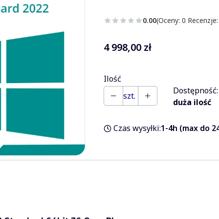
0.00
(Oceny: 0 Recenzje:
Cena
4 998,00 zł
Ilość
Dostępność:
szt.
duża ilość
Czas wysyłki:
1-4h (max do 24