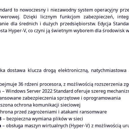
ndard to nowoczesny i niezawodny system operacyjny przez
werowej. Dzięki licznym funkcjom zabezpieczeń, integ
zanie dla średnich i dużych przedsiębiorstw. Edycja Sta
sta Hyper-V, co czyni ją świetnym wyborem dla środowisk w
ka dostawa klucza drogą elektroniczną, natychmiastowa 
obejmuje 36 rdzeni procesora, z możliwością rozszerzenia zg
ń
– Windows Server 2022 Standard oferuje szereg mechaniz
ansowane zabezpieczenia sprzętowe i oprogramowania
szona ochrona komunikacji sieciowej
hrona przed zagrożeniami i atakami ransomware
B
– bezpieczna wymiana plików w sieci
a
– obsługa maszyn wirtualnych (Hyper-V) z możliwością ur