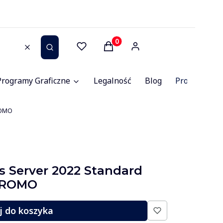
Produkty w koszyku: 0. Zob
Wyczyść
Szukaj
Programy Graficzne
Legalność
Blog
Promocje
ROMO
 Server 2022 Standard
 PROMO
j do koszyka