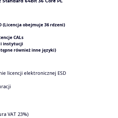
 Standard 64bit 36 Core PL
 (Licencja obejmuje 36 rdzeni)
encje CALs
i instytucji
tępne również inne języki)
e licencji elektronicznej ESD
uracji
ura VAT 23%)