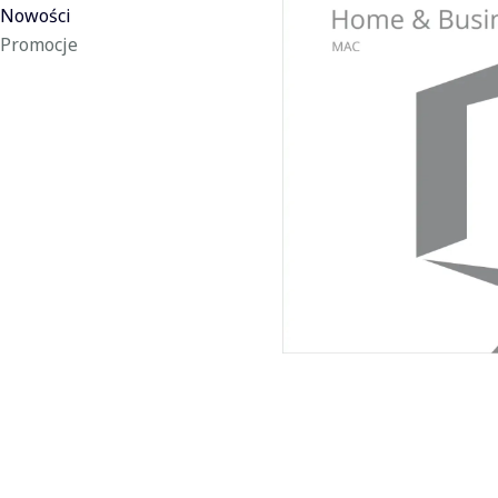
Nowości
Promocje
Koniec menu