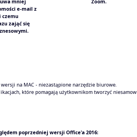
suwa mniej
Zoom.
mości e-mail z
ki czemu
zu zająć się
iznesowymi.
 wersji na MAC - niezastąpione narzędzie biurowe.
likacjach, które pomagają użytkownikom tworzyć niesamowi
lędem poprzedniej wersji Office'a 2016: