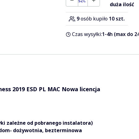
szt.
duża ilość
9
osób kupiło
10 szt.
Czas wysyłki:
1-4h (max do 24
ness 2019 ESD PL MAC Nowa licencja
yki zależne od pobranego instalatora)
dom- dożywotnia, bezterminowa