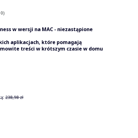
 0)
ness w wersji na MAC - niezastąpione
ich aplikacjach, które pomagają
mowite treści w krótszym czasie w domu
ą:
238,98 zł