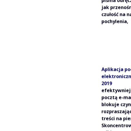
pisma odręc
jak przenośn
czułość na n
pochylenia
Aplikacja po
elektronicz
2019
efektywniej
pocztą e-mai
blokuje czyn
rozpraszają
treści na pi
Skoncentro