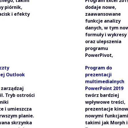
znego, takim
Program Excel 201
y piórnik,
dodaje nowe,
acisk i efekty
zaawansowane
,
funkcje analizy
danych, w tym no
formuły i wykresy
oraz ulepszenia
programu
PowerPivot,
czty
Program do
nej Outlook
prezentacji
multimedialnych
 zarządzaj
PowerPoint 2019
l. Tryb ostrości
twórz bardziej
niki
wpływowe treści,
ce i umieszcza
prezentacje kinow
erwszym planie.
nowymi funkcjami
wana skrzynka
takimi jak Morph i