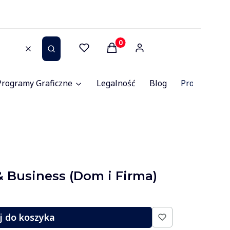
Produkty w koszyku: 0. Zob
Wyczyść
Szukaj
Programy Graficzne
Legalność
Blog
Promocje
& Business (Dom i Firma)
j do koszyka