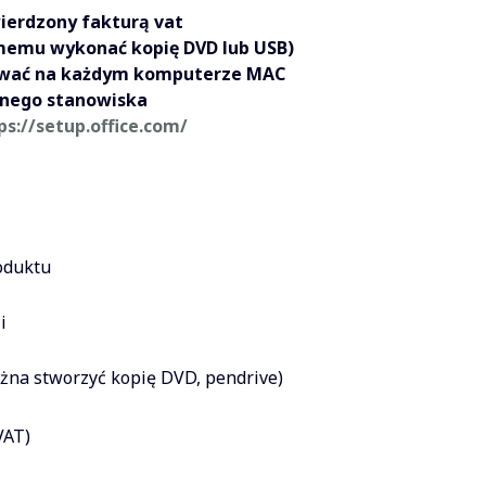
ierdzony fakturą vat
memu wykonać kopię DVD lub USB)
ować na każdym komputerze MAC
ednego stanowiska
ps://setup.office.com/
roduktu
i
ożna stworzyć kopię DVD, pendrive)
VAT)