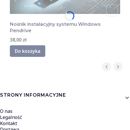
Nośnik instalacyjny systemu Windows
Pendrive
Cena
38,00 zł
Do koszyka
Linki w stopce
STRONY INFORMACYJNE
O nas
Legalność
Kontakt
Dostawa