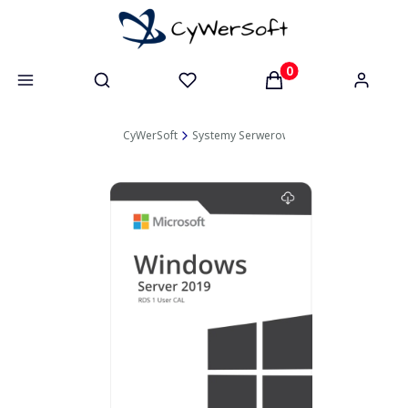
Otwórz wyszukiwarkę
Produkty w koszyk
CyWerSoft
Systemy Serwerowe
Licencje Dostępo