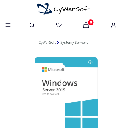
Otwórz wyszukiwarkę
Produkty w koszyk
CyWerSoft
Systemy Serwerowe
Licencje Dostępo