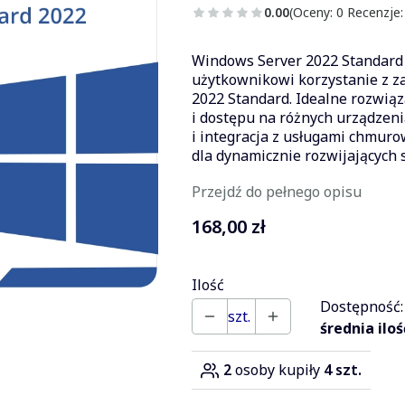
0.00
(Oceny: 0 Recenzje:
Windows Server 2022 Standard 
użytkownikowi korzystanie z 
2022 Standard. Idealne rozwiąza
i dostępu na różnych urządzen
i integracja z usługami chmuro
dla dynamicznie rozwijających s
Przejdź do pełnego opisu
Cena
168,00 zł
Ilość
Dostępność:
szt.
średnia iloś
2
osoby kupiły
4 szt.