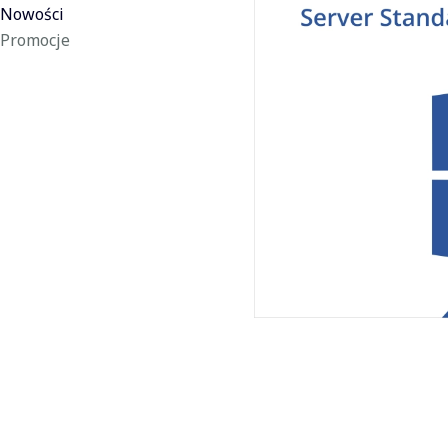
Nowości
Promocje
Koniec menu