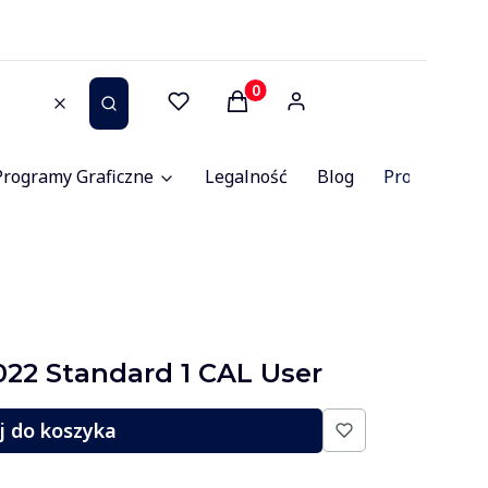
Produkty w koszyku: 0. Zob
Wyczyść
Szukaj
Programy Graficzne
Legalność
Blog
Promocje
22 Standard 1 CAL User
j do koszyka