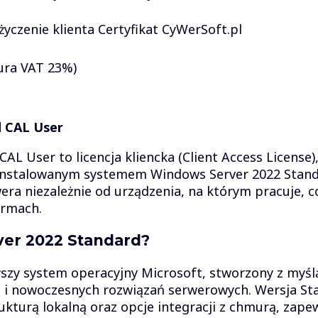
 życzenie klienta Certyfikat CyWerSoft.pl
ura VAT 23%)
d CAL User
L User to licencja kliencka (Client Access License)
ainstalowanym systemem Windows Server 2022 Standa
ra niezależnie od urządzenia, na którym pracuje, c
ormach.
er 2022 Standard?
zy system operacyjny Microsoft, stworzony z myślą 
 i nowoczesnych rozwiązań serwerowych. Wersja S
ukturą lokalną oraz opcje integracji z chmurą, zape