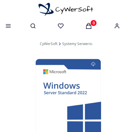
Otwórz wyszukiwarkę
Produkty w koszyk
CyWerSoft
Systemy Serwerowe
Licencje Dostępo