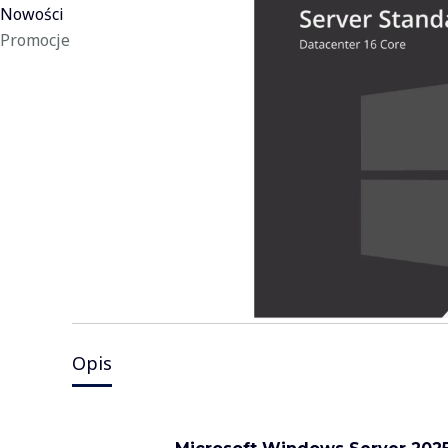
Nowości
Promocje
Koniec menu
Opis