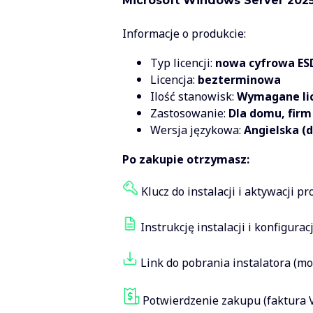
Microsoft Windows Server 2025
Informacje o produkcie:
Typ licencji:
nowa cyfrowa ESD
Licencja:
bezterminowa
Ilość stanowisk:
Wymagane lic
Zastosowanie:
Dla domu, firm 
Wersja językowa:
Angielska (d
Po zakupie otrzymasz:
Klucz do instalacji i aktywacji p
Instrukcję instalacji i konfiguracj
Link do pobrania instalatora (m
Potwierdzenie zakupu (faktura 