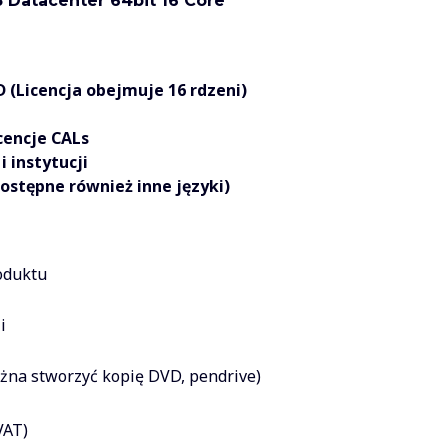
 Datacenter 64bit 16 Core
 (Licencja obejmuje 16 rdzeni)
encje CALs
i instytucji
ostępne również inne języki)
roduktu
i
ożna stworzyć kopię DVD, pendrive)
VAT)