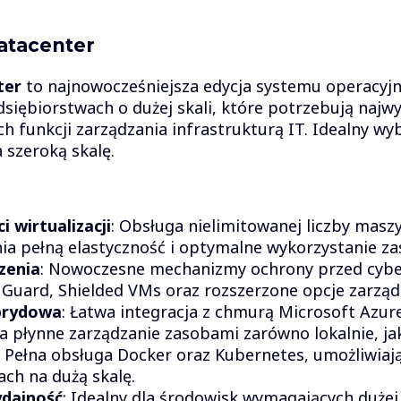
atacenter
ter
to najnowocześniejsza edycja systemu operacyj
siębiorstwach o dużej skali, które potrzebują najwy
 funkcji zarządzania infrastrukturą IT. Idealny wyb
a szeroką skalę.
 wirtualizacji
: Obsługa nielimitowanej liczby mas
ia pełną elastyczność i optymalne wykorzystanie z
zenia
: Nowoczesne mechanizmy ochrony przed cyber
Guard, Shielded VMs oraz rozszerzone opcje zarząd
brydowa
: Łatwa integracja z chmurą Microsoft Azur
 płynne zarządzanie zasobami zarówno lokalnie, jak
: Pełna obsługa Docker oraz Kubernetes, umożliwiaj
ch na dużą skalę.
ydajność
: Idealny dla środowisk wymagających dużej 