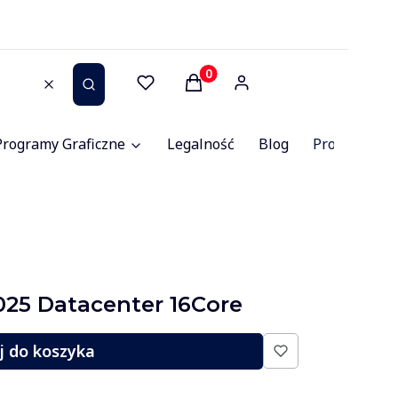
Produkty w koszyku: 0. Zob
Wyczyść
Szukaj
Programy Graficzne
Legalność
Blog
Promocje
25 Datacenter 16Core
j do koszyka