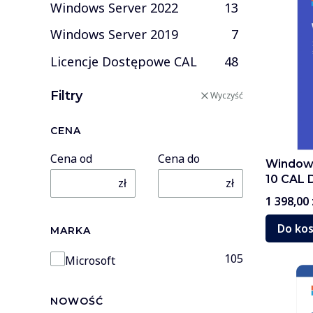
Windows Server 2022
13
Windows Server 2019
7
Licencje Dostępowe CAL
48
Filtry
Wyczyść
CENA
Cena od
Cena do
Windows
10 CAL 
zł
zł
Cena
1 398,00 
Do ko
MARKA
Marka
105
Microsoft
NOWOŚĆ