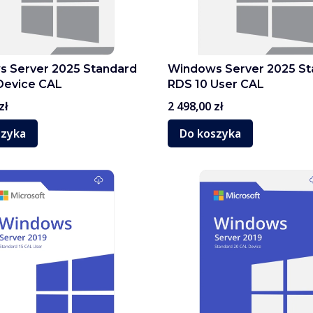
 Server 2025 Standard
Windows Server 2025 St
Device CAL
RDS 10 User CAL
Cena
zł
2 498,00 zł
szyka
Do koszyka