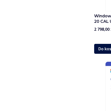
Windows
20 CAL 
Cena
2 798,00 
Do ko