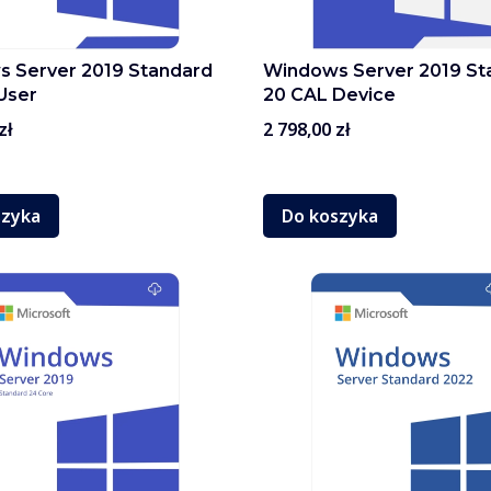
 Server 2019 Standard
Windows Server 2019 St
User
20 CAL Device
Cena
zł
2 798,00 zł
szyka
Do koszyka