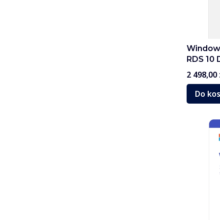
Windows
RDS 10 
Cena
2 498,00 
Do ko