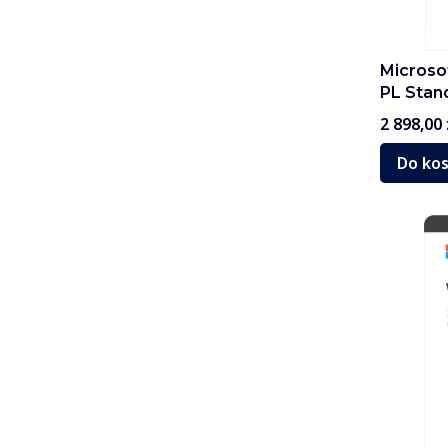
Microso
PL Stan
Cena
2 898,00 
Do ko