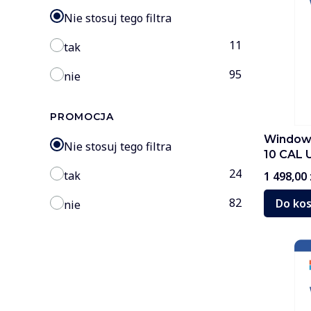
Nie stosuj tego filtra
11
tak
95
nie
PROMOCJA
Windows
Nie stosuj tego filtra
10 CAL 
24
tak
Cena
1 498,00 
82
Do ko
nie