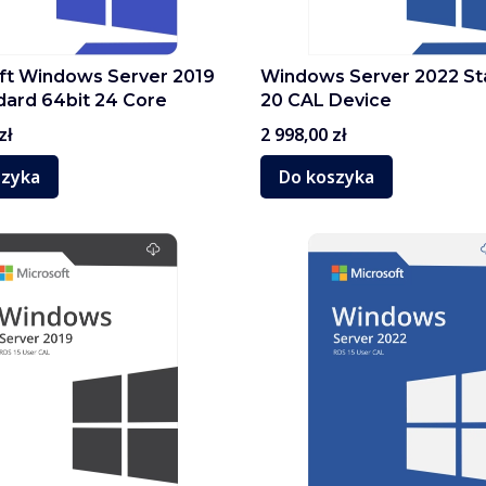
ft Windows Server 2019
Windows Server 2022 St
dard 64bit 24 Core
20 CAL Device
Cena
zł
2 998,00 zł
szyka
Do koszyka