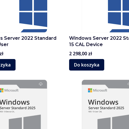
 Server 2022 Standard
Windows Server 2022 St
User
15 CAL Device
Cena
zł
2 298,00 zł
szyka
Do koszyka