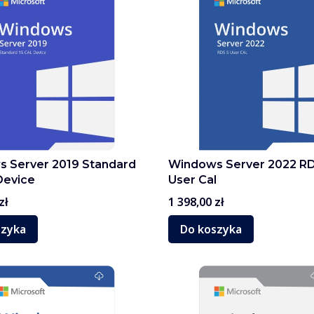
 Server 2019 Standard
Windows Server 2022 RD
Device
User Cal
Cena
zł
1 398,00 zł
szyka
Do koszyka