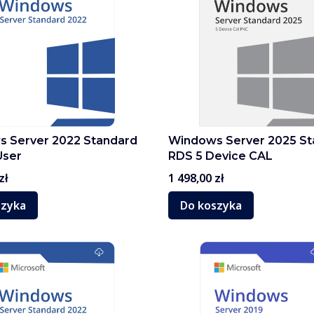
 Server 2022 Standard
Windows Server 2025 St
User
RDS 5 Device CAL
Cena
zł
1 498,00 zł
szyka
Do koszyka