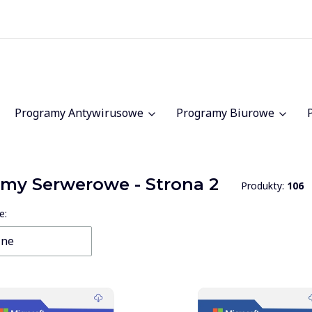
Programy Antywirusowe
Programy Biurowe
emy Serwerowe - Strona 2
Produkty:
106
 produktów
e:
lne