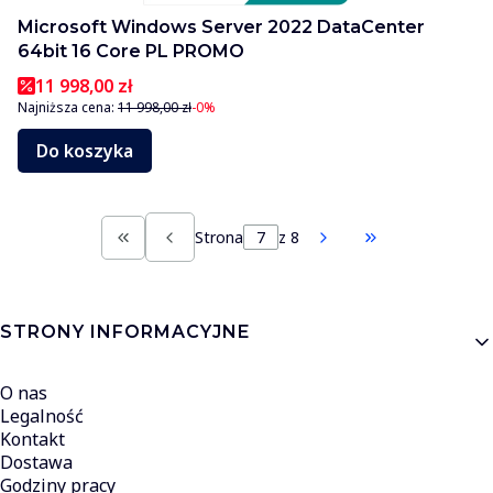
Microsoft Windows Server 2022 DataCenter
64bit 16 Core PL PROMO
11 998,00 zł
Najniższa cena:
11 998,00 zł
-0%
Do koszyka
Strona
z 8
Wróć do pierwszej strony z produktami
Przejdź do os
Linki w stopce
STRONY INFORMACYJNE
O nas
Legalność
Kontakt
Dostawa
Godziny pracy