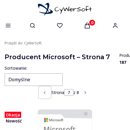
Otwórz wyszukiwarkę
Produkty w koszyk
Przejdź do:
CyWerSoft
Produ
Producent Microsoft – Strona 7
187
Lista produktów
Sortowanie:
Domyślne
Strona
z 8
Poprzednie produkty
Następne produkty
Okazja
Nowość